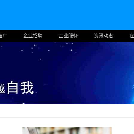
推广
企业招聘
企业服务
资讯动态
在