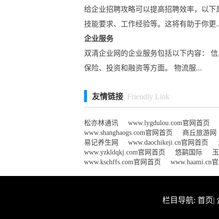
给企业招聘攻略可以提高招聘效率，以下
技能要求、工作经验等。这将有助于你更..
企业服务
双清企业网的企业服务包括以下内容： 信
保险、投资和融资等方面。 物流服...
友情链接
Friendly Link
松亦林通讯
www.lygdulou.com官网首页
www.shanghaogs.com官网首页
商丘旅游网
易记养生网
www.daochikeji.cn官网首页
www.yzkldqkj.com官网首页
悠鹋国际
玉
www.kschffs.com官网首页
www.haami.c
栏目导航:
首页
|