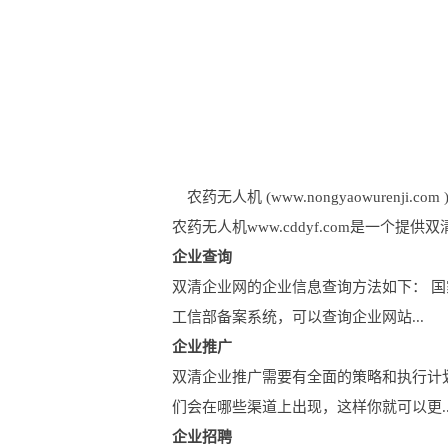
农药无人机 (www.nongyaowurenji.com 
农药无人机www.cddyf.com是一
企业查询
双清企业网的企业信息查询方法如下： 
工信部备案系统，可以查询企业网站...
企业推广
双清企业推广需要有全面的策略和执行计
们会在哪些渠道上出现，这样你就可以更..
企业招聘